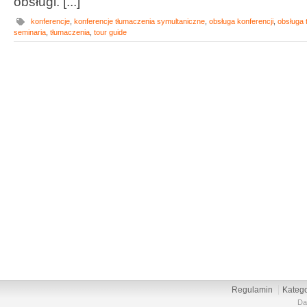
obsługi. [...]
konferencje
,
konferencje tłumaczenia symultaniczne
,
obsługa konferencji
,
obsługa 
seminaria
,
tłumaczenia
,
tour guide
Regulamin
Katego
Da