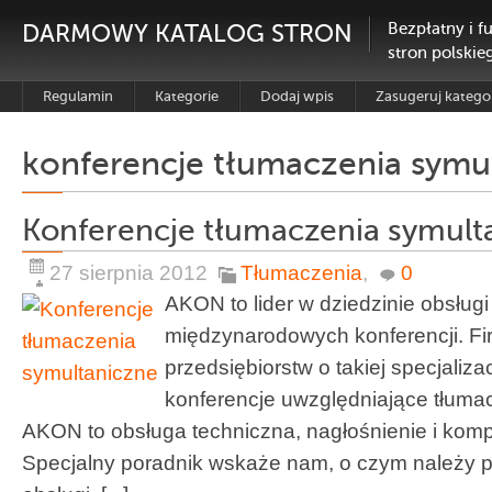
DARMOWY KATALOG STRON
Bezpłatny i f
stron polskie
Regulamin
Kategorie
Dodaj wpis
Zasugeruj katego
konferencje tłumaczenia symu
Konferencje tłumaczenia symult
27 sierpnia 2012
Tłumaczenia
,
0
AKON to lider w dziedzinie obsługi
międzynarodowych konferencji. Fir
przedsiębiorstw o takiej specjaliz
konferencje uwzględniające tłuma
AKON to obsługa techniczna, nagłośnienie i kom
Specjalny poradnik wskaże nam, o czym należy 