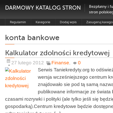
DARMOWY KATALOG STRON
Bezpłatny i f
stron polskie
Regulamin
Kategorie
Dodaj wpis
Zasugeruj katego
konta bankowe
Kalkulator zdolności kredytowej
27 lutego 2012
Finanse
,
0
Serwis Taniekredyty.org to odświ
wersja wcześniejszego centrum kr
znajdowało sie pod tą samą nazwą
publikowane informacje ze świata 
czasami rozrywki i polityki (ale tylko jeśli się będz
gospodarką).Centrum kredytowe będzie dostępn