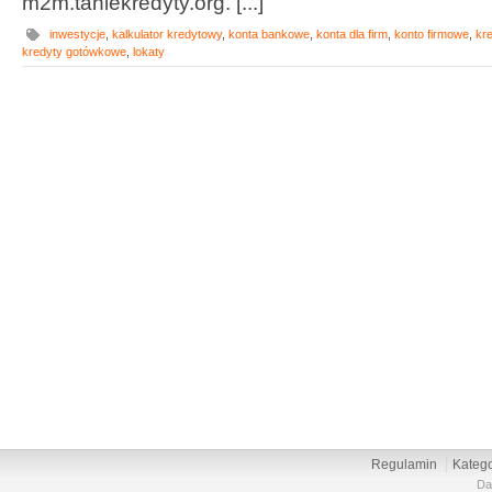
m2m.taniekredyty.org. [...]
inwestycje
,
kalkulator kredytowy
,
konta bankowe
,
konta dla firm
,
konto firmowe
,
kre
kredyty gotówkowe
,
lokaty
Regulamin
Katego
Da