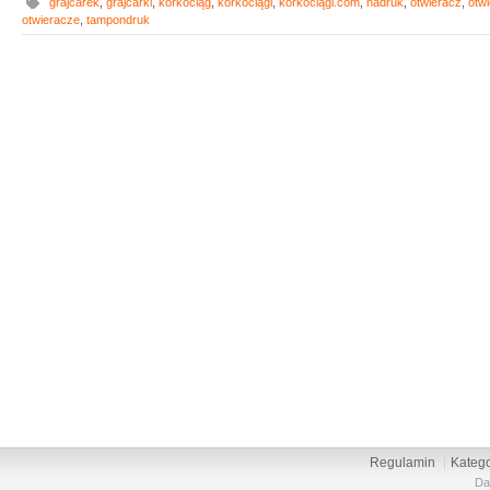
grajcarek
,
grajcarki
,
korkociąg
,
korkociągi
,
korkociągi.com
,
nadruk
,
otwieracz
,
otw
otwieracze
,
tampondruk
Regulamin
Katego
Da