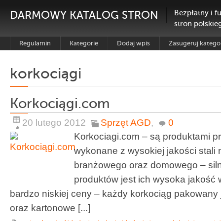
DARMOWY KATALOG STRON
Bezpłatny i f
stron polskie
Regulamin
Kategorie
Dodaj wpis
Zasugeruj katego
korkociągi
Korkociągi.com
20 lutego 2012
Sprzęt AGD
,
0
Korkociagi.com – są produktami pr
wykonane z wysokiej jakości stali
branżowego oraz domowego – sil
produktów jest ich wysoka jakość
bardzo niskiej ceny – każdy korkociąg pakowany 
oraz kartonowe [...]