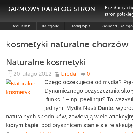
DARMOWY KATALOG STRON
Bezpłatny i f
stron polskie
Regulamin
Kategorie
Dodaj wpis
Zasugeruj katego
kosmetyki naturalne chorzów
Naturalne kosmetyki
20 lutego 2012
Uroda
,
0
Czego oczekujecie od mydła? Pi
Dynamicznego oczyszczania skór
„funkcji” – np. peelingu? To wszys
jednym! Mydła Nesti Dante, wypro
naturalnych składników, zawierają wiele atrakcyj
którym kąpiel pod prysznicem stanie się relaksująca