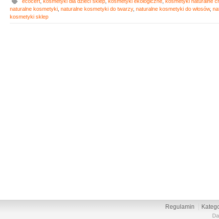
ecocert
,
kosmetyki dla dzieci sklep
,
kosmetyki ekologiczne
,
kosmetyki naturalne 
naturalne kosmetyki
,
naturalne kosmetyki do twarzy
,
naturalne kosmetyki do włosów
,
na
kosmetyki sklep
Regulamin
Katego
Da