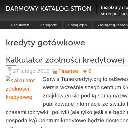
DARMOWY KATALOG STRON
Bezpłatny i f
stron polskie
Regulamin
Kategorie
Dodaj wpis
Zasugeruj katego
kredyty gotówkowe
Kalkulator zdolności kredytowej
27 lutego 2012
Finanse
,
0
Serwis Taniekredyty.org to odświ
wersja wcześniejszego centrum kr
znajdowało sie pod tą samą nazwą
publikowane informacje ze świata 
czasami rozrywki i polityki (ale tylko jeśli się będz
gospodarką).Centrum kredytowe będzie dostępn