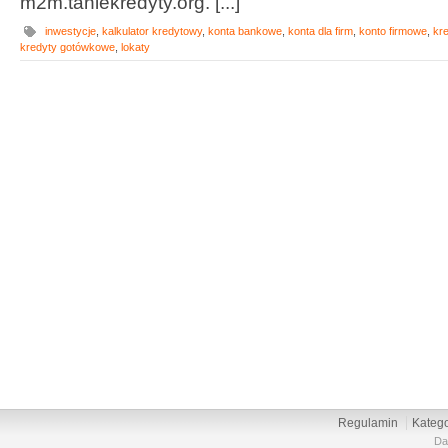
m2m.taniekredyty.org. [...]
inwestycje
,
kalkulator kredytowy
,
konta bankowe
,
konta dla firm
,
konto firmowe
,
kre
kredyty gotówkowe
,
lokaty
Regulamin
Katego
Da