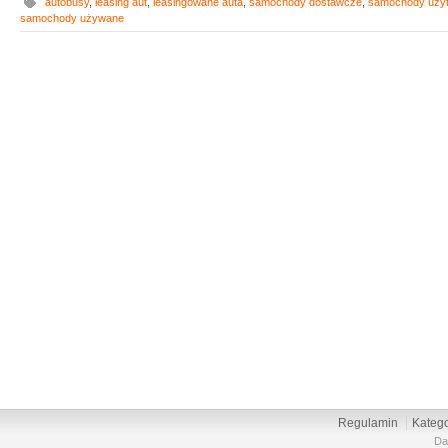
autobusy
,
leasing aut
,
leasingowane auta
,
samochody dostawcze
,
samochody uży
samochody używane
Regulamin
Katego
Da