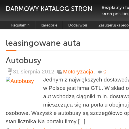
DARMOWY KATALOG STRON
Bezpłatny i f
stron polskie
Regulamin
Kategorie
Dodaj wpis
Zasugeruj katego
leasingowane auta
Autobusy
31 sierpnia 2012
Motoryzacja
,
0
Jednym z największych dostawcó
w Polsce jest firma GTL. W skład
aut wchodzą ciągniki m.in. dosta
mieszcząca się na portalu obejm
osobowe. Wszystkie autobusy są szczegółowo opis
stan licznika Na portalu firmy [...]