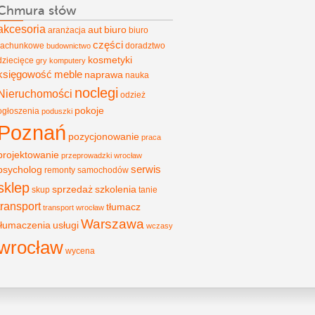
Chmura słów
akcesoria
aut
biuro
aranżacja
biuro
części
rachunkowe
doradztwo
budownictwo
kosmetyki
dziecięce
gry
komputery
księgowość
meble
naprawa
nauka
noclegi
Nieruchomości
odzież
pokoje
ogłoszenia
poduszki
Poznań
pozycjonowanie
praca
projektowanie
przeprowadzki wrocław
psycholog
serwis
remonty
samochodów
sklep
sprzedaż
szkolenia
skup
tanie
transport
tłumacz
transport wrocław
Warszawa
tłumaczenia
usługi
wczasy
wrocław
wycena