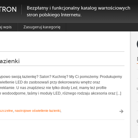
TRON
Bezpłatny i funkcjonalny katalog wartościowych
stron polskiego Internetu.
j wpis
Zasugeruj kategorię
azienki
etypowo swoją łazienkę? Salon? Kuchnię? My Ci pomożemy. Produkujemy
ietlenie LED do zastosowań przy dekorowaniu wnętrz oraz
eklamie. U nas znajdziesz nie tylko diody Led, mamy też profile
e wodoodporne, taśmy i moduły LED, różnego rodzaju akcesoria oraz [...]
szczelne
,
nastrojowe oświetlenie łazienki
,