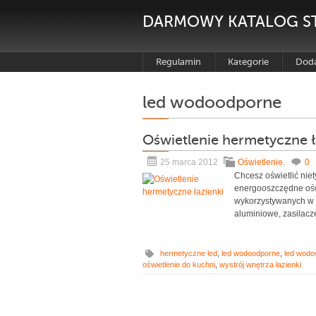
DARMOWY KATALOG S
Regulamin
Kategorie
Doda
led wodoodporne
Oświetlenie hermetyczne ł
25 marca 2012
Oświetlenie
,
0
Chcesz oświetlić ni
energooszczędne ośw
wykorzystywanych w r
aluminiowe, zasilacz
hermetyczne led
,
led wodoodporne
,
led wodo
oświetlenie do kuchni
,
wystrój wnętrza łazienki