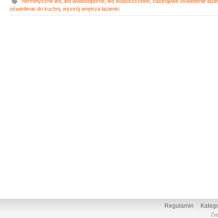
hermetyczne led
,
led wodoodporne
,
led wodoszczelne
,
nastrojowe oświetlenie łazie
oświetlenie do kuchni
,
wystrój wnętrza łazienki
Regulamin
Katego
Da