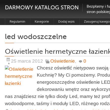
DARMOWY KATALOG STRON
Bezpłatny i f
stron polskie
Regulamin
Kategorie
Dodaj wpis
Zasugeruj katego
led wodoszczelne
Oświetlenie hermetyczne łazienk
25 marca 2012
Oświetlenie
,
0
Chcesz oświetlić nietypowo swoją
Kuchnię? My Ci pomożemy. Prod
energooszczędne oświetlenie LED
dekorowaniu wnętrz oraz wykorzy
nas znajdziesz nie tylko diody Led, mamy też prof
wodoodporne, taśmy i moduły LED, różnego rodzaju