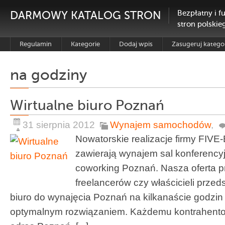
DARMOWY KATALOG STRON
Bezpłatny i f
stron polskie
Regulamin
Kategorie
Dodaj wpis
Zasugeruj katego
na godziny
Wirtualne biuro Poznań
31 sierpnia 2012
Wynajem samochodów
,
Nowatorskie realizacje firmy FIV
zawierają wynajem sal konferencyj
coworking Poznań. Nasza oferta p
freelancerów czy właścicieli przeds
biuro do wynajęcia Poznań na kilkanaście godzin 
optymalnym rozwiązaniem. Każdemu kontrahento