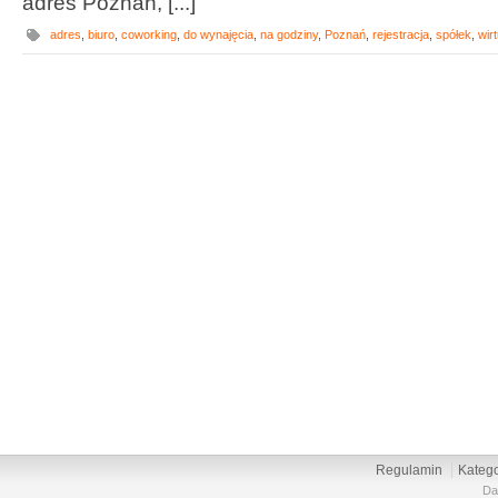
adres Poznań, [...]
adres
,
biuro
,
coworking
,
do wynajęcia
,
na godziny
,
Poznań
,
rejestracja
,
spółek
,
wir
Regulamin
Katego
Da