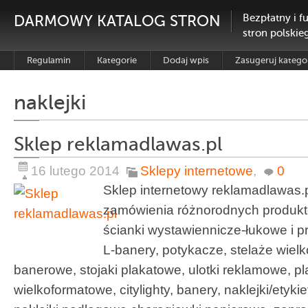
DARMOWY KATALOG STRON
Bezpłatny i f
stron polskie
Regulamin
Kategorie
Dodaj wpis
Zasugeruj katego
naklejki
Sklep reklamadlawas.pl
16 lutego 2014
Sklepy internetowe
,
0
Sklep internetowy reklamadlawas.
zamówienia różnorodnych produkt
ścianki wystawiennicze-łukowe i pro
L-banery, potykacze, stelaże wielk
banerowe, stojaki plakatowe, ulotki reklamowe, pl
wielkoformatowe, citylighty, banery, naklejki/etyki