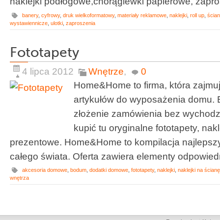
naklejki podłogowe,chorągiewki papierowe, zaprosz
banery
,
cyfrowy
,
druk wielkoformatowy
,
materiały reklamowe
,
naklejki
,
roll up
,
ścian
wystawiennicze
,
ulotki
,
zaproszenia
Fototapety
4 lipca 2012
Wnętrze
,
0
Home&Home to firma, która zajmuj
artykułów do wyposażenia domu. 
złożenie zamówienia bez wychod
kupić tu oryginalne fototapety, nak
prezentowe. Home&Home to kompilacja najlepszy
całego świata. Oferta zawiera elementy odpowiedn
akcesoria domowe
,
bodum
,
dodatki domowe
,
fototapety
,
naklejki
,
naklejki na ścianę
wnętrza