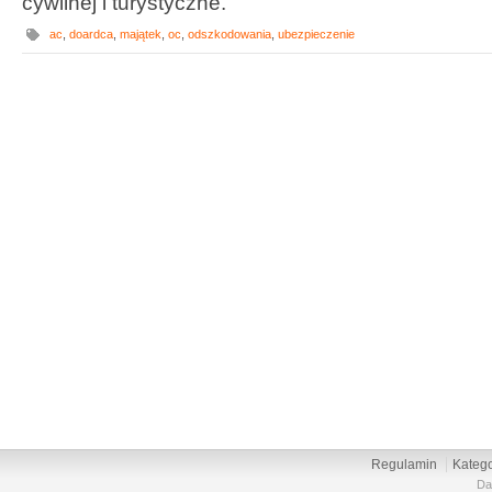
cywilnej i turystyczne.
ac
,
doardca
,
majątek
,
oc
,
odszkodowania
,
ubezpieczenie
Regulamin
Katego
Da