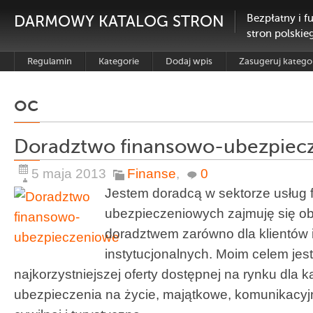
DARMOWY KATALOG STRON
Bezpłatny i f
stron polskie
Regulamin
Kategorie
Dodaj wpis
Zasugeruj katego
oc
Doradztwo finansowo-ubezpiec
5 maja 2013
Finanse
,
0
Jestem doradcą w sektorze usług 
ubezpieczeniowych zajmuję się o
doradztwem zarówno dla klientów i
instytucjonalnych. Moim celem je
najkorzystniejszej oferty dostępnej na rynku dla k
ubezpieczenia na życie, majątkowe, komunikacyj