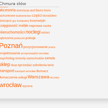
Chmura słów
akcesoria
aut
biuro
aranżacja
biuro
części
rachunkowe
doradztwo
budownictwo
kosmetyki
dziecięce
gry
komputery
księgowość
meble
naprawa
nauka
noclegi
Nieruchomości
odzież
pokoje
ogłoszenia
poduszki
Poznań
pozycjonowanie
praca
projektowanie
przeprowadzki wrocław
psycholog
serwis
remonty
samochodów
sklep
sprzedaż
szkolenia
skup
tanie
transport
tłumacz
transport wrocław
Warszawa
tłumaczenia
usługi
wczasy
wrocław
wycena