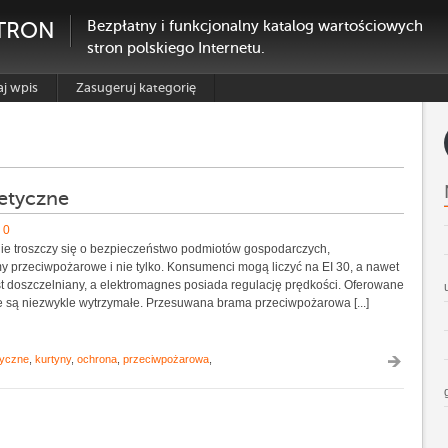
TRON
Bezpłatny i funkcjonalny katalog wartościowych
stron polskiego Internetu.
j wpis
Zasugeruj kategorię
etyczne
0
ie troszczy się o bezpieczeństwo podmiotów gospodarczych,
 przeciwpożarowe i nie tylko. Konsumenci mogą liczyć na EI 30, a nawet
st doszczelniany, a elektromagnes posiada regulację prędkości. Oferowane
 są niezwykle wytrzymałe. Przesuwana brama przeciwpożarowa [...]
tyczne
,
kurtyny
,
ochrona
,
przeciwpożarowa
,