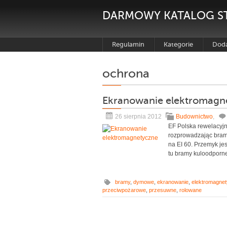
DARMOWY KATALOG S
Regulamin
Kategorie
Doda
ochrona
Ekranowanie elektromagn
26 sierpnia 2012
Budownictwo
,
EF Polska rewelacyjn
rozprowadzając bramy
na EI 60. Przemyk je
tu bramy kuloodporne
bramy
,
dymowe
,
ekranowanie
,
elektromagne
przeciwpożarowe
,
przesuwne
,
rolowane