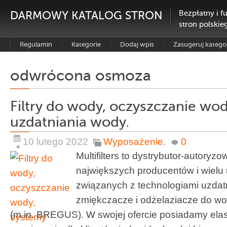
DARMOWY KATALOG STRON
Bezpłatny i f
stron polskie
Regulamin
Kategorie
Dodaj wpis
Zasugeruj katego
odwrócona osmoza
Filtry do wody, oczyszczanie wo
uzdatniania wody.
10 lutego 2022
Wyposażenie
,
0
Multifilters to dystrybutor-autoryz
największych producentów i wielu
związanych z technologiami uzdatni
zmiękczacze i odżelaziacze do wod
(m.in. BREGUS). W swojej ofercie posiadamy elas