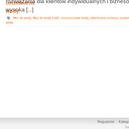
rozwiązania dla klientów indywidualnych i bizne
wysoka [...]
filtry do wody
,
filtry do wody Łódź
,
oczyszczanie wody
,
odwrócona osmoza
,
system
wody
Regulamin
Katego
Da