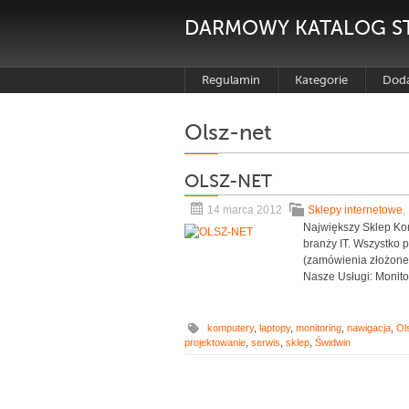
DARMOWY KATALOG S
Regulamin
Kategorie
Doda
Olsz-net
OLSZ-NET
14 marca 2012
Sklepy internetowe
,
Największy Sklep Ko
branży IT. Wszystko
(zamówienia złożon
Nasze Usługi: Monito
komputery
,
laptopy
,
monitoring
,
nawigacja
,
Ol
projektowanie
,
serwis
,
sklep
,
Świdwin