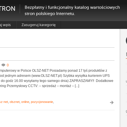
TRON
Bezpłatny i funkcjonalny katalog wartościowych
stron polskiego Internetu.
j wpis
Zasugeruj kategorię
0
mputerowy w Polsce OLSZ-NET Posiadamy ponad 17 tyś produktów z
 pod jednym adresem (www.OLSZ-NET.pl) Szybka wysyłka kurierem UPS
e do godz 16.00 wysyłamy tego samego dnia) ZAPRASZAMY!! Dodatkowe
ring Przemysłowy CCTV: – sprzedaż – montaż – [...]
sz-net
,
olsznet
,
online
,
pozycjonowanie
,