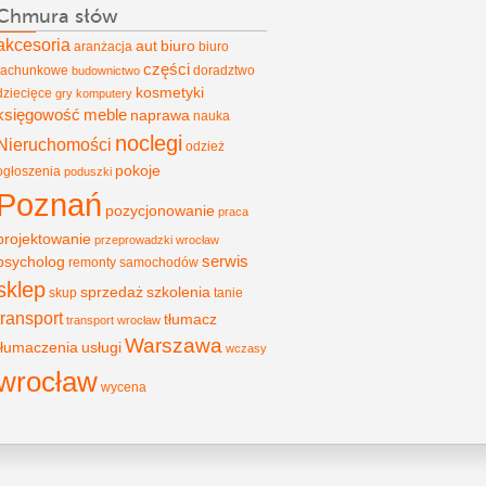
Chmura słów
akcesoria
aut
biuro
aranżacja
biuro
części
rachunkowe
doradztwo
budownictwo
kosmetyki
dziecięce
gry
komputery
księgowość
meble
naprawa
nauka
noclegi
Nieruchomości
odzież
pokoje
ogłoszenia
poduszki
Poznań
pozycjonowanie
praca
projektowanie
przeprowadzki wrocław
psycholog
serwis
remonty
samochodów
sklep
sprzedaż
szkolenia
skup
tanie
transport
tłumacz
transport wrocław
Warszawa
tłumaczenia
usługi
wczasy
wrocław
wycena