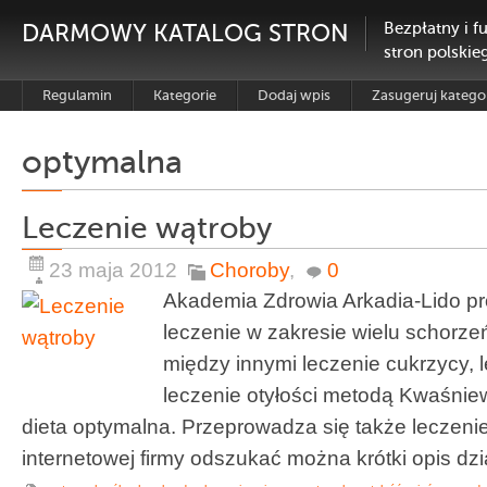
DARMOWY KATALOG STRON
Bezpłatny i f
stron polskie
Regulamin
Kategorie
Dodaj wpis
Zasugeruj katego
optymalna
Leczenie wątroby
23 maja 2012
Choroby
,
0
Akademia Zdrowia Arkadia-Lido 
leczenie w zakresie wielu schorzeń.
między innymi leczenie cukrzycy, 
leczenie otyłości metodą Kwaśnie
dieta optymalna. Przeprowadza się także leczenie
internetowej firmy odszukać można krótki opis dział