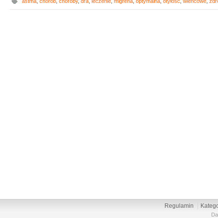
astma
,
chorób
,
choroby
,
dra
,
leczenie
,
migrena
,
optymalna
,
otyłość
,
wieńcowe
,
zdr
Regulamin
Katego
Da