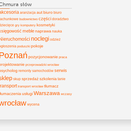
Chmura słów
akcesoria
aut
biuro
aranżacja
biuro
części
rachunkowe
doradztwo
budownictwo
kosmetyki
dziecięce
gry
komputery
księgowość
meble
naprawa
nauka
noclegi
Nieruchomości
odzież
pokoje
ogłoszenia
poduszki
Poznań
pozycjonowanie
praca
projektowanie
przeprowadzki wrocław
psycholog
serwis
remonty
samochodów
sklep
sprzedaż
szkolenia
skup
tanie
transport
tłumacz
transport wrocław
Warszawa
tłumaczenia
usługi
wczasy
wrocław
wycena