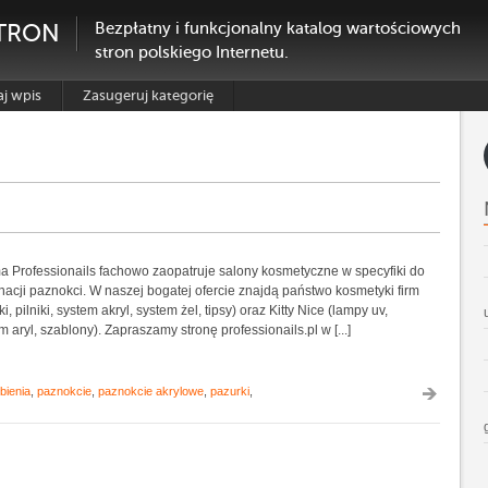
TRON
Bezpłatny i funkcjonalny katalog wartościowych
stron polskiego Internetu.
j wpis
Zasugeruj kategorię
 Professionails fachowo zaopatruje salony kosmetyczne w specyfiki do
nacji paznokci. W naszej bogatej ofercie znajdą państwo kosmetyki firm
i, pilniki, system akryl, system żel, tipsy) oraz Kitty Nice (lampy uv,
m aryl, szablony). Zapraszamy stronę professionails.pl w [...]
bienia
,
paznokcie
,
paznokcie akrylowe
,
pazurki
,