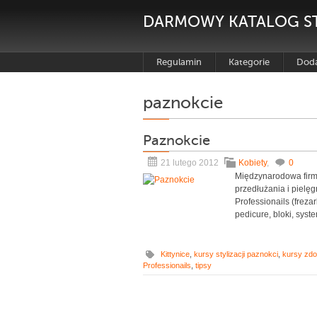
DARMOWY KATALOG S
Regulamin
Kategorie
Doda
paznokcie
Paznokcie
21 lutego 2012
Kobiety
,
0
Międzynarodowa firma
przedłużania i pielęg
Professionails (frezark
pedicure, bloki, syste
Kittynice
,
kursy stylizacji paznokci
,
kursy zdo
Professionails
,
tipsy