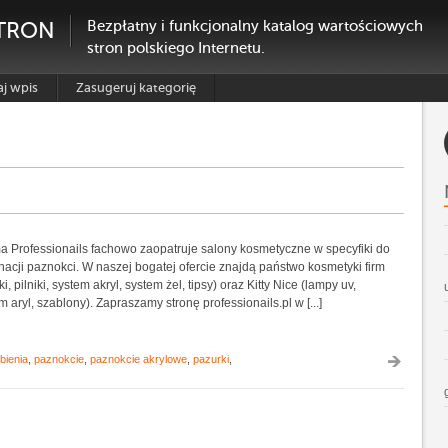
TRON
Bezpłatny i funkcjonalny katalog wartościowych
stron polskiego Internetu.
j wpis
Zasugeruj kategorię
 Professionails fachowo zaopatruje salony kosmetyczne w specyfiki do
nacji paznokci. W naszej bogatej ofercie znajdą państwo kosmetyki firm
i, pilniki, system akryl, system żel, tipsy) oraz Kitty Nice (lampy uv,
m aryl, szablony). Zapraszamy stronę professionails.pl w [...]
bienia
,
paznokcie
,
paznokcie akrylowe
,
pazurki
,