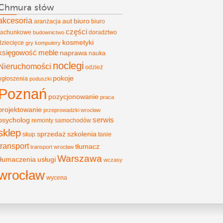
Chmura słów
akcesoria
aut
biuro
aranżacja
biuro
części
rachunkowe
doradztwo
budownictwo
kosmetyki
dziecięce
gry
komputery
księgowość
meble
naprawa
nauka
noclegi
Nieruchomości
odzież
pokoje
ogłoszenia
poduszki
Poznań
pozycjonowanie
praca
projektowanie
przeprowadzki wrocław
psycholog
serwis
remonty
samochodów
sklep
sprzedaż
szkolenia
skup
tanie
transport
tłumacz
transport wrocław
Warszawa
tłumaczenia
usługi
wczasy
wrocław
wycena