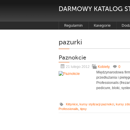
DARMOWY KATALOG S
Regulamin
Kategorie
Doda
pazurki
Paznokcie
21 lutego 2012
Kobiety
,
0
Międzynarodowa firma
przedłużania i pielęg
Professionails (frezark
pedicure, bloki, syste
Kittynice
,
kursy stylizacji paznokci
,
kursy zdo
Professionails
,
tipsy