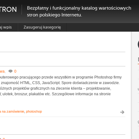
TRON
Bezpłatny i funkcjonalny katalog wartościowych
stron polskiego Internetu.
j wpis
Zasugeruj kategorię
owa
,
0
mputerowego pracującego przede wszystkim w programie Photoshop firmy
 znajomość HTML, CSS, JavaScript. Spore doświadczenie w zawodzie.
różnych projektów graficznych na zlecenie klienta – projektowanie,
 ulotek, broszur, plakatów etc. Szczegółowe informacje na stronie
ka na zamówienie
,
photoshop