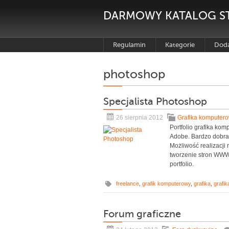
DARMOWY KATALOG S
Regulamin
Kategorie
Doda
photoshop
Specjalista Photoshop
26 sierpnia 2012
Grafika komputer
Portfolio grafika ko
Adobe. Bardzo dobra
Możliwość realizacji 
tworzenie stron WWW,
portfolio.
freelance
,
grafik komputerowy
,
grafika
,
grafi
Forum graficzne