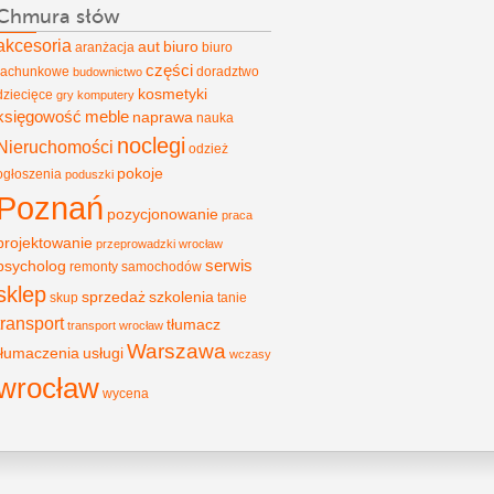
Chmura słów
akcesoria
aut
biuro
aranżacja
biuro
części
rachunkowe
doradztwo
budownictwo
kosmetyki
dziecięce
gry
komputery
księgowość
meble
naprawa
nauka
noclegi
Nieruchomości
odzież
pokoje
ogłoszenia
poduszki
Poznań
pozycjonowanie
praca
projektowanie
przeprowadzki wrocław
psycholog
serwis
remonty
samochodów
sklep
sprzedaż
szkolenia
skup
tanie
transport
tłumacz
transport wrocław
Warszawa
tłumaczenia
usługi
wczasy
wrocław
wycena