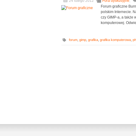
24 lutego 2012
Fora dyskusyjne
,
Forum graficzne Burn
polskim Internecie. 
czy GIMP-a, a także w
komputerowej. Odwiedź
forum
,
gimp
,
grafika
,
grafika komputerowa
,
p