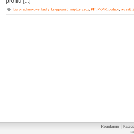
profilu [...]
biuro rachunkowe
,
kadry
,
księgowość
,
międzyrzecz
,
PIT
,
PKPiR
,
podatki
,
ryczałt
,
Regulamin
Katego
Da