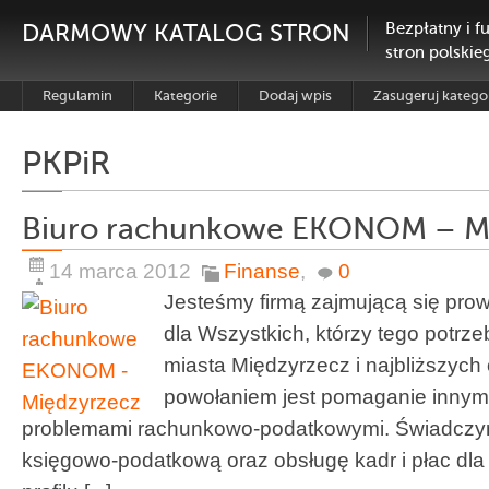
DARMOWY KATALOG STRON
Bezpłatny i f
stron polskie
Regulamin
Kategorie
Dodaj wpis
Zasugeruj katego
PKPiR
Biuro rachunkowe EKONOM – M
14 marca 2012
Finanse
,
0
Jesteśmy firmą zajmującą się pr
dla Wszystkich, którzy tego potrze
miasta Międzyrzecz i najbliższych
powołaniem jest pomaganie innym 
problemami rachunkowo-podatkowymi. Świadcz
księgowo-podatkową oraz obsługę kadr i płac dl