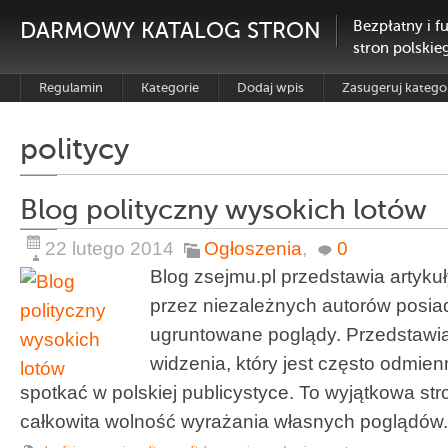
DARMOWY KATALOG STRON
Bezpłatny i f
stron polskie
Regulamin
Kategorie
Dodaj wpis
Zasugeruj katego
politycy
Blog polityczny wysokich lotów
22 lutego 2014
Ogłoszenia
,
0
Blog zsejmu.pl przedstawia artyku
przez niezależnych autorów posia
ugruntowane poglądy. Przedstawia
widzenia, który jest często odmie
spotkać w polskiej publicystyce. To wyjątkowa str
całkowita wolność wyrażania własnych poglądów. Is