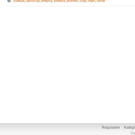
koalicja
,
opozycja
,
politycy
,
polityka
,
premier
,
rząd
,
sejm
,
senat
Regulamin
Katego
Da