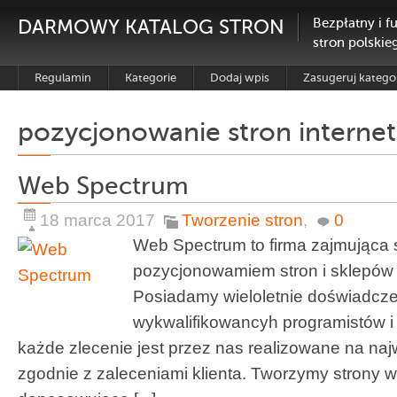
DARMOWY KATALOG STRON
Bezpłatny i f
stron polskie
Regulamin
Kategorie
Dodaj wpis
Zasugeruj katego
pozycjonowanie stron interne
Web Spectrum
18 marca 2017
Tworzenie stron
,
0
Web Spectrum to firma zajmująca 
pozycjonowamiem stron i sklepów 
Posiadamy wieloletnie doświadcze
wykwalifikowancyh programistów i 
każde zlecenie jest przez nas realizowane na n
zgodnie z zaleceniami klienta. Tworzymy strony 