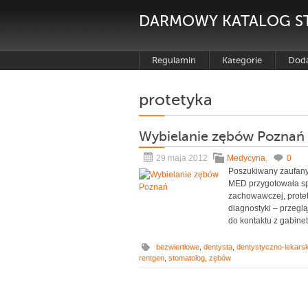
DARMOWY KATALOG S
Regulamin
Kategorie
Doda
protetyka
Wybielanie zębów Poznań
29 maja 2012
Medycyna
,
0
Poszukiwany zaufany
MED przygotowała sp
zachowawczej, protety
diagnostyki – przeg
do kontaktu z gabinete
bezwiertłowe
,
dentysta
,
dentystyczno-lekars
rentgen
,
stomatolog
,
zębów