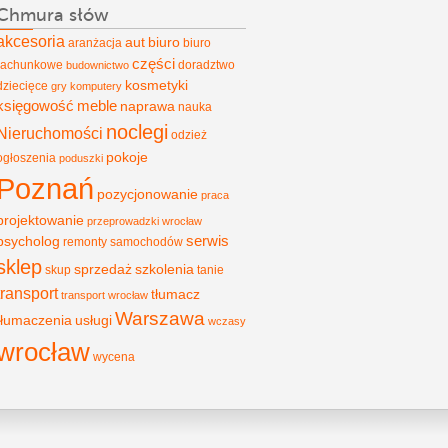
Chmura słów
akcesoria
aut
biuro
aranżacja
biuro
części
rachunkowe
doradztwo
budownictwo
kosmetyki
dziecięce
gry
komputery
księgowość
meble
naprawa
nauka
noclegi
Nieruchomości
odzież
pokoje
ogłoszenia
poduszki
Poznań
pozycjonowanie
praca
projektowanie
przeprowadzki wrocław
psycholog
serwis
remonty
samochodów
sklep
sprzedaż
szkolenia
skup
tanie
transport
tłumacz
transport wrocław
Warszawa
tłumaczenia
usługi
wczasy
wrocław
wycena