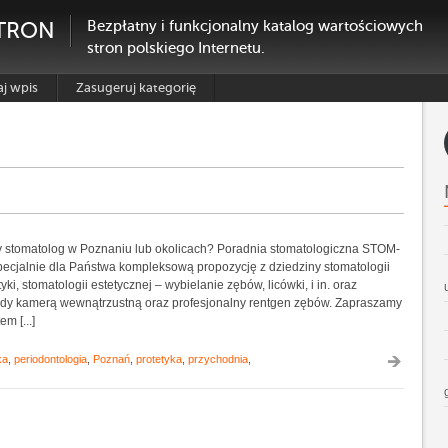
TRON
Bezpłatny i funkcjonalny katalog wartościowych
stron polskiego Internetu.
j wpis
Zasugeruj kategorię
 stomatolog w Poznaniu lub okolicach? Poradnia stomatologiczna STOM-
ecjalnie dla Państwa kompleksową propozycję z dziedziny stomatologii
ki, stomatologii estetycznej – wybielanie zębów, licówki, i in. oraz
lądy kamerą wewnątrzustną oraz profesjonalny rentgen zębów. Zapraszamy
m [...]
ka
,
periodontologia
,
Poznań
,
protetyka
,
przychodnia
,