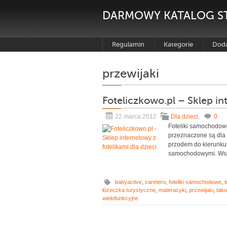
DARMOWY KATALOG S
Regulamin
Kategorie
Doda
przewijaki
Foteliczkowo.pl – Sklep in
22 marca 2012
Dla dzieci
,
0
Foteliki samochodowe
przeznaczone są dla
przodem do kierunku 
samochodowymi. Wspan
babyactive
,
caretero
,
foteliki samochodowe
,
k
łóżeczka turystyczne
,
materacyki
,
przewijaki
,
tako
wielofunkcyjne