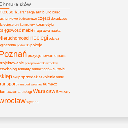
Chmura słów
akcesoria
aut
biuro
aranżacja
biuro
części
rachunkowe
doradztwo
budownictwo
kosmetyki
dziecięce
gry
komputery
księgowość
meble
naprawa
nauka
noclegi
Nieruchomości
odzież
pokoje
ogłoszenia
poduszki
Poznań
pozycjonowanie
praca
projektowanie
przeprowadzki wrocław
psycholog
serwis
remonty
samochodów
sklep
sprzedaż
szkolenia
skup
tanie
transport
tłumacz
transport wrocław
Warszawa
tłumaczenia
usługi
wczasy
wrocław
wycena