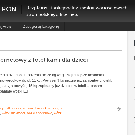
TRON
Bezpłatny i funkcjonalny katalog wartościowych
stron polskiego Internetu.
j wpis
Zasugeruj kategorię
ternetowy z fotelikami dla dzieci
 dla dzieci od urodzenia do 36 kg wagi. Najmniejsze nosidełka
 noworodków do ok 11 kg. Powyżej 9 kg można już zamontowć fotelik
jazdy, a powyżej 15 kg zapinamy już dziecko w foteliku pasami
iałe wózki [...]
ojce dla dzieci
,
krasnal
,
łóżeczka dziecięce
,
,
wózki dla dzieci
,
wózki spacerowe
,
wózki