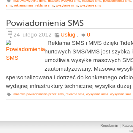
masowa wysyłka mms
,
masowa wysyłka sms
,
masowe sms
,
powiadomienia sms
,
sms
,
reklama mms
,
reklama sms
,
wysyłanie mms
,
wysyłanie sms
Powiadomienia SMS
24 lutego 2012
Usługi
,
0
Reklama SMS i MMS dzięki TideMo
hurtowych SMS/MMS jest szybka i
umożliwia wysyłkę masowych SMS
zautomatyzowany. Masowa wysył
spersonalizowana i dotrzeć do konkretnego odbio
wydajnej infrastruktury technicznej wysyłka dużej [.
masowe powiadomienia przez sms
,
reklama sms
,
wysyłanie mms
,
wysyłanie sms
Regulamin
Katego
Da