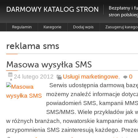
DARMOWY KATALOG STRON
Bezpłatny i f
stron polskie
Regulamin
Kategorie
Dodaj wpis
Zasugeruj katego
reklama sms
Masowa wysyłka SMS
24 lutego 2012
Usługi marketingowe
,
0
Serwis udostępnia darmową bazę 
możemy znaleźć informacje dotyc
powiadomień SMS, kampanii MMS 
SMS/MMS. Wiele przykładów jak 
w różnych branżach, nowatorskie kampanie mar
przypomnienia SMS zainteresują każdego. Prezen