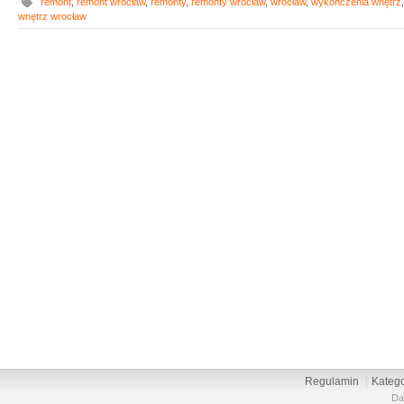
remont
,
remont wrocław
,
remonty
,
remonty wrocław
,
wrocław
,
wykończenia wnętrz
wnętrz wrocław
Regulamin
Katego
Da