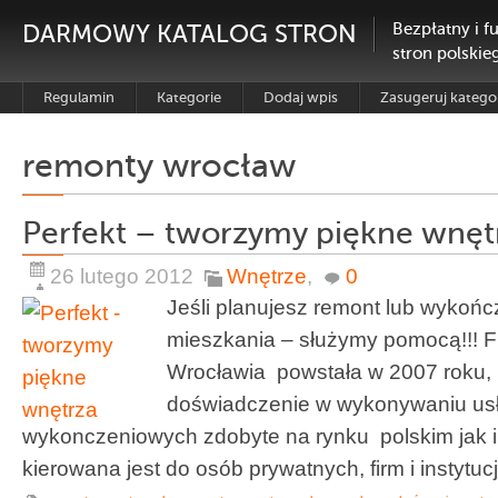
DARMOWY KATALOG STRON
Bezpłatny i f
stron polskie
Regulamin
Kategorie
Dodaj wpis
Zasugeruj katego
remonty wrocław
Perfekt – tworzymy piękne wnęt
26 lutego 2012
Wnętrze
,
0
Jeśli planujesz remont lub wykońc
mieszkania – służymy pomocą!!! F
Wrocławia powstała w 2007 roku,
doświadczenie w wykonywaniu us
wykonczeniowych zdobyte na rynku polskim jak i
kierowana jest do osób prywatnych, firm i instytucji. 