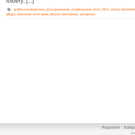
foldery, [...]
grafika komputerowa
,
pozycjonowanie
,
projektowanie stron
,
SEO
,
strony interneto
allegro
,
tworzenie stron www
,
witryny internetowe
,
wordpress
Regulamin
Katego
Da