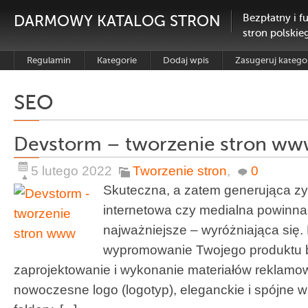
DARMOWY KATALOG STRON
Bezpłatny i f
stron polskie
Regulamin
Kategorie
Dodaj wpis
Zasugeruj katego
SEO
Devstorm – tworzenie stron w
5 lutego 2022
Tworzenie stron
,
0
Skuteczna, a zatem generująca zy
internetowa czy medialna powinna 
najważniejsze – wyróżniająca się
wypromowanie Twojego produktu b
zaprojektowanie i wykonanie materiałów reklamow
nowoczesne logo (logotyp), eleganckie i spójne wiz