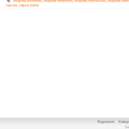
fotografia portretowa
,
fotografia reklamowa
,
fotografia reportażowa
,
fotografia ślub
ciążowe
,
zdjęcia ślubne
Regulamin
Katego
Da