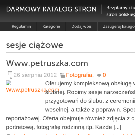
DARMOWY KATALOG STRON
Bezpłatny i f
stron polskie
Regulamin
Kategorie
Dodaj wpis
Zasugeruj katego
sesje ciążowe
Www.petruszka.com
26 sierpnia 2012
Fotografia
,
0
Oferujemy kompleksową obsługę w d
ślubnej. Robimy sesje narzeczeńsk
przygotowań do ślubu, z ceremonii
weselnej, a także z poprawin. Specj
reportażowej. Oferta obejmuje również zdjęcia z ch
portretową, fotografię rodzinną itp. Każde [...]