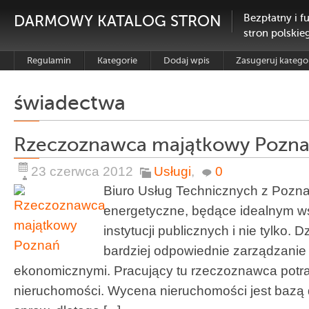
DARMOWY KATALOG STRON
Bezpłatny i f
stron polskie
Regulamin
Kategorie
Dodaj wpis
Zasugeruj katego
świadectwa
Rzeczoznawca majątkowy Pozn
23 czerwca 2012
Usługi
,
0
Biuro Usług Technicznych z Pozna
energetyczne, będące idealnym w
instytucji publicznych i nie tylko. 
bardziej odpowiednie zarządzani
ekonomicznymi. Pracujący tu rzeczoznawca potraf
nieruchomości. Wycena nieruchomości jest bazą d