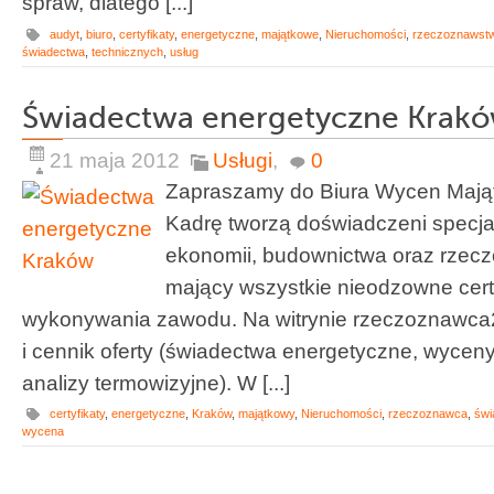
spraw, dlatego [...]
audyt
,
biuro
,
certyfikaty
,
energetyczne
,
majątkowe
,
Nieruchomości
,
rzeczoznawst
świadectwa
,
technicznych
,
usług
Świadectwa energetyczne Krak
21 maja 2012
Usługi
,
0
Zapraszamy do Biura Wycen Mają
Kadrę tworzą doświadczeni specjal
ekonomii, budownictwa oraz rzec
mający wszystkie nieodzowne cert
wykonywania zawodu. Na witrynie rzeczoznawca
i cennik oferty (świadectwa energetyczne, wycen
analizy termowizyjne). W [...]
certyfikaty
,
energetyczne
,
Kraków
,
majątkowy
,
Nieruchomości
,
rzeczoznawca
,
świ
wycena