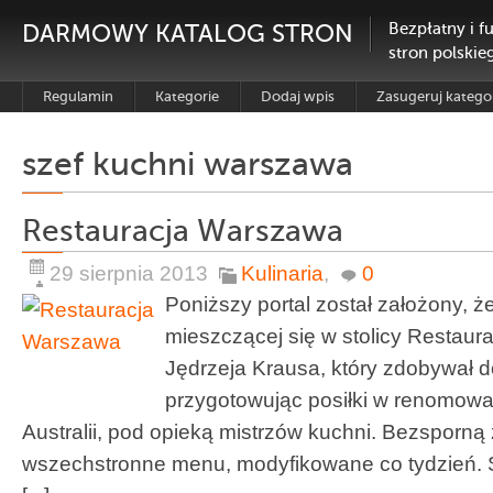
DARMOWY KATALOG STRON
Bezpłatny i f
stron polskie
Regulamin
Kategorie
Dodaj wpis
Zasugeruj katego
szef kuchni warszawa
Restauracja Warszawa
29 sierpnia 2013
Kulinaria
,
0
Poniższy portal został założony, 
mieszczącej się w stolicy Restaura
Jędrzeja Krausa, który zdobywał 
przygotowując posiłki w renomowa
Australii, pod opieką mistrzów kuchni. Bezsporną 
wszechstronne menu, modyfikowane co tydzień. 