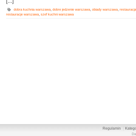
[...]
dobra kuchnia warszawa
,
dobre jedzenie warszawa
,
obiady warszawa
,
restaurac
restauracje warszawa
,
szef kuchni warszawa
Regulamin
Katego
Da