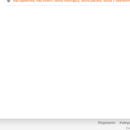
folia bąbelkowa
,
folia stretch
,
taśma maskująca
,
taśma pakowa
,
taśma z nadrukie
Regulamin
Katego
Da