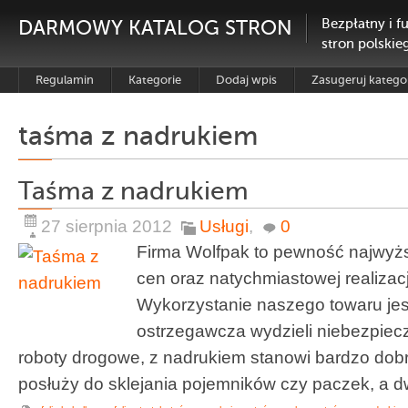
DARMOWY KATALOG STRON
Bezpłatny i f
stron polskie
Regulamin
Kategorie
Dodaj wpis
Zasugeruj katego
taśma z nadrukiem
Taśma z nadrukiem
27 sierpnia 2012
Usługi
,
0
Firma Wolfpak to pewność najwyższ
cen oraz natychmiastowej realizac
Wykorzystanie naszego towaru jes
ostrzegawcza wydzieli niebezpiecz
roboty drogowe, z nadrukiem stanowi bardzo dob
posłuży do sklejania pojemników czy paczek, a d