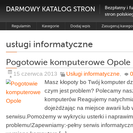
DARMOWY KATALOG STRON
Bezpłatny i f
stron polskie
Regulamin
Kategorie
Dodaj wpis
Zasugeruj katego
usługi informatyczne
Pogotowie komputerowe Opole
15 czerwca 2013
Usługi informatyczne
,
Masz kłopoty bo Twój komputer dzi
czym jest problem? Polecamy nas
komputerów Reagujemy natychmias
dojeżdżając na miejsce awarii lub 
serwisu.Pomożemy w wykryciu usterki i naprawi
problemu!Zapewniamy:-pełny serwis informatyczn