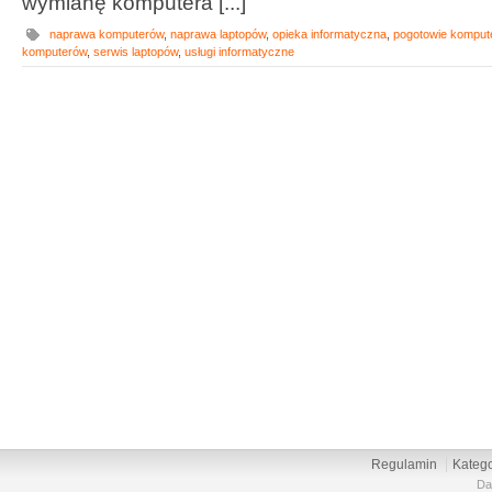
wymianę komputera [...]
naprawa komputerów
,
naprawa laptopów
,
opieka informatyczna
,
pogotowie komput
komputerów
,
serwis laptopów
,
usługi informatyczne
Regulamin
Katego
Da