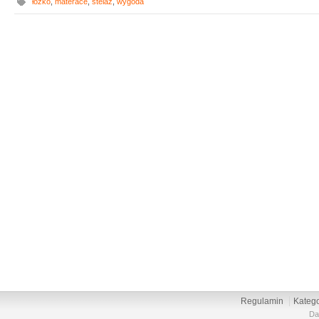
łóżko
,
materace
,
stelaż
,
wygoda
Regulamin
Katego
Da