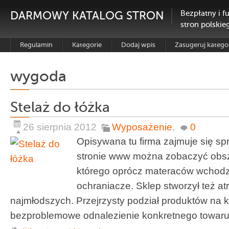
DARMOWY KATALOG STRON
Bezpłatny i f
stron polskie
Regulamin
Kategorie
Dodaj wpis
Zasugeruj katego
wygoda
Stelaż do łóżka
26 sierpnia 2012
Wyposażenie
,
0
Opisywana tu firma zajmuje się s
stronie www można zobaczyć obsz
którego oprócz materaców wchodzą
ochraniacze. Sklep stworzył też at
najmłodszych. Przejrzysty podział produktów na k
bezproblemowe odnalezienie konkretnego towaru. 