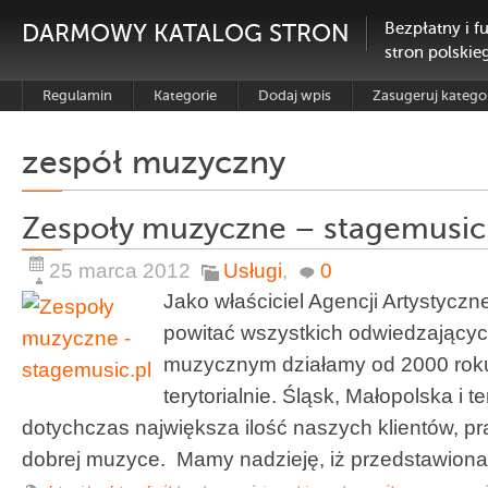
DARMOWY KATALOG STRON
Bezpłatny i f
stron polskie
Regulamin
Kategorie
Dodaj wpis
Zasugeruj katego
zespół muzyczny
Zespoły muzyczne – stagemusic
25 marca 2012
Usługi
,
0
Jako właściciel Agencji Artystyc
powitać wszystkich odwiedzającyc
muzycznym działamy od 2000 roku,
terytorialnie. Śląsk, Małopolska i t
dotychczas największa ilość naszych klientów, p
dobrej muzyce. Mamy nadzieję, iż przedstawiona [