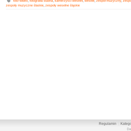
foto-wideo
,
fotografia ślubna
,
kamerzyści weselni
,
wesele
,
zespół muzyczny
,
zespó
zespoły muzyczne ślaskie
,
zespoły weselne śląskie
Regulamin
Katego
Da