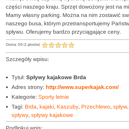
części naszego kraju. Sprzęt dowożony jest na m
Mamy własny parking. Można na nim zostawić swó
naszego busa, którym przetransportujemy Państw
spływu. Oferujemy bardzo przyciągające ceny.
Ocena:
5
/
5
(
1
głosów)
Szczegóły wpisu:
Tytuł:
Spływy kajakowe Brda
Adres strony:
http://www.superkajak.com/
Kategorie:
Sporty letnie
Tagi:
Brda
,
kajaki
,
Kaszuby
,
Przechlewo
,
spływ
spływy
,
spływy kajakowe
Podlinkuj wpis: