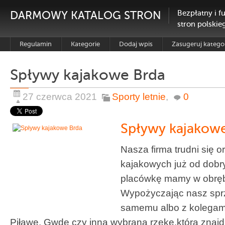
DARMOWY KATALOG STRON
Bezpłatny i f
stron polskie
Regulamin
Kategorie
Dodaj wpis
Zasugeruj katego
Spływy kajakowe Brda
27 czerwca 2021
Sporty letnie
,
0
Spływy kajakow
Nasza firma trudni się 
kajakowych już od dobry
placówkę mamy w obręb
Wypożyczając nasz spr
samemu albo z kolegami
Piławę, Gwdę czy inną wybraną rzekę,która znajd