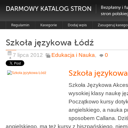
DARMOWY KATALOG STRON
Bezpłatny i f
stron polskie
Regulamin
Kategorie
Dodaj wpis
Zasugeruj katego
Szkoła językowa Łódź
7 lipca 2012
Edukacja i Nauka
,
0
Szkoła językowa
Szkoła Językowa Akces 
wysokiej klasy naukę j
Początkowo kursy dotyk
angielskiego, a nauka 
sposobem Callana. Dziś 
angielskiego, ma też kursy z hiszpańskiego, niemi