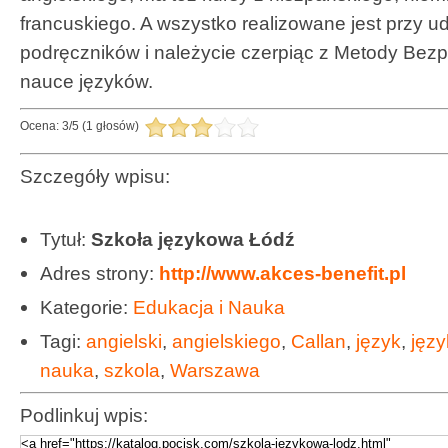
francuskiego. A wszystko realizowane jest przy 
podręczników i należycie czerpiąc z Metody Bezp
nauce języków.
Ocena:
3
/
5
(
1
głosów)
Szczegóły wpisu:
Tytuł:
Szkoła językowa Łódź
Adres strony:
http://www.akces-benefit.pl
Kategorie:
Edukacja i Nauka
Tagi:
angielski
,
angielskiego
,
Callan
,
język
,
jęz
nauka
,
szkola
,
Warszawa
Podlinkuj wpis: