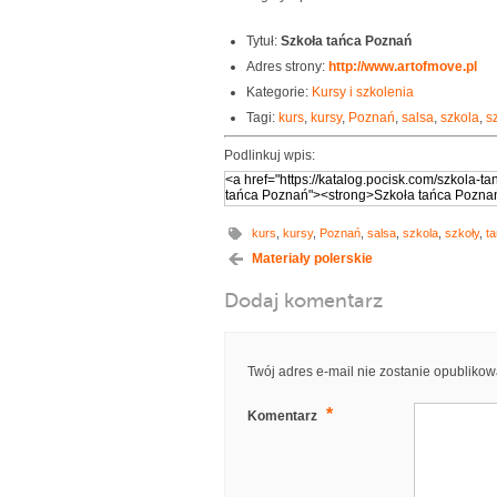
Tytuł:
Szkoła tańca Poznań
Adres strony:
http://www.artofmove.pl
Kategorie:
Kursy i szkolenia
Tagi:
kurs
,
kursy
,
Poznań
,
salsa
,
szkola
,
s
Podlinkuj wpis:
kurs
,
kursy
,
Poznań
,
salsa
,
szkola
,
szkoły
,
t
Materiały polerskie
Dodaj komentarz
Twój adres e-mail nie zostanie opublikow
*
Komentarz