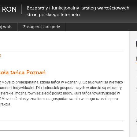
TRON
Bezpłatny i funkcjonalny katalog wartościowych
stron polskiego Internetu.
j wpis
Zasugeruj kategorię
0
koła tańca Poznań
of Move to profesjonalna szkoła tańca w Poznaniu. Obsługiwani są nie tylko
umenci indywidualni. Dla jednostek gospodarczych w ofercie są wieczory
sterskie, można również zlecić pokaz mody. Kurs tańca towarzyskiego w
of Move to fantastyczna forma zagospodarowania wolnego czasu i spora
sfakcja.