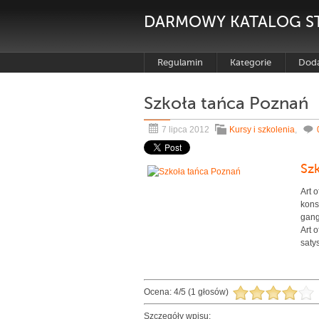
DARMOWY KATALOG S
Regulamin
Kategorie
Doda
Szkoła tańca Poznań
7 lipca 2012
Kursy i szkolenia
,
Sz
Art 
kons
gang
Art 
saty
Ocena:
4
/
5
(
1
głosów)
Szczegóły wpisu: