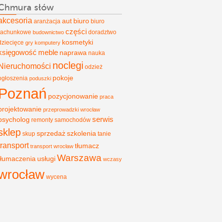
Chmura słów
akcesoria
aut
biuro
aranżacja
biuro
części
rachunkowe
doradztwo
budownictwo
kosmetyki
dziecięce
gry
komputery
księgowość
meble
naprawa
nauka
noclegi
Nieruchomości
odzież
pokoje
ogłoszenia
poduszki
Poznań
pozycjonowanie
praca
projektowanie
przeprowadzki wrocław
psycholog
serwis
remonty
samochodów
sklep
sprzedaż
szkolenia
skup
tanie
transport
tłumacz
transport wrocław
Warszawa
tłumaczenia
usługi
wczasy
wrocław
wycena