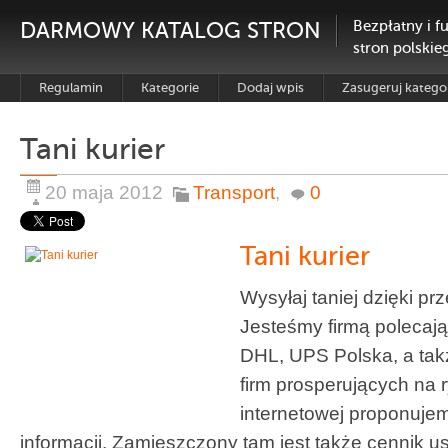
DARMOWY KATALOG STRON
Bezpłatny i f
stron polskie
Regulamin
Kategorie
Dodaj wpis
Zasugeruj katego
Tani kurier
20 maja 2012
Transport
,
0
Tani kurier
Wysyłaj taniej dzięki p
Jesteśmy firmą polecając
DHL, UPS Polska, a tak
firm prosperujących na 
internetowej proponuje
informacji. Zamieszczony tam jest także cennik us