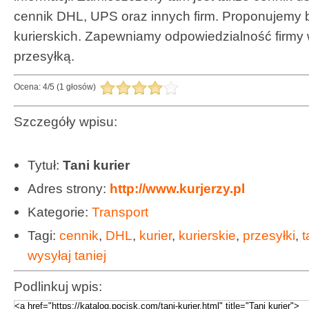
cennik DHL, UPS oraz innych firm. Proponujemy 
kurierskich. Zapewniamy odpowiedzialność firmy
przesyłką.
Ocena:
4
/
5
(
1
głosów)
Szczegóły wpisu:
Tytuł:
Tani kurier
Adres strony:
http://www.kurjerzy.pl
Kategorie:
Transport
Tagi:
cennik
,
DHL
,
kurier
,
kurierskie
,
przesyłki
,
t
wysyłaj taniej
Podlinkuj wpis: