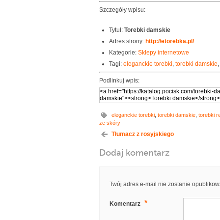
Szczegóły wpisu:
Tytuł:
Torebki damskie
Adres strony:
http://etorebka.pl/
Kategorie:
Sklepy internetowe
Tagi:
eleganckie torebki
,
torebki damskie
Podlinkuj wpis:
eleganckie torebki
,
torebki damskie
,
torebki r
ze skóry
Tłumacz z rosyjskiego
Dodaj komentarz
Twój adres e-mail nie zostanie opublikow
*
Komentarz