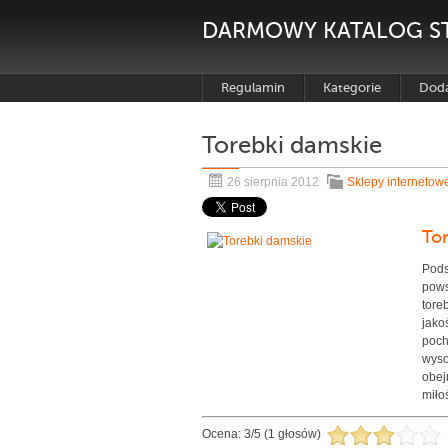
DARMOWY KATALOG S
Regulamin
Kategorie
Doda
Torebki damskie
26 sierpnia 2012
Sklepy internetow
To
Pods
pows
tore
jako
poch
wyso
obej
miłoś
Ocena:
3
/
5
(
1
głosów)