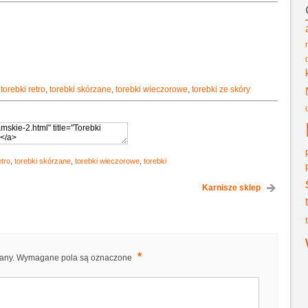
,
torebki retro
,
torebki skórzane
,
torebki wieczorowe
,
torebki ze skóry
etro
,
torebki skórzane
,
torebki wieczorowe
,
torebki
Karnisze sklep
*
any.
Wymagane pola są oznaczone