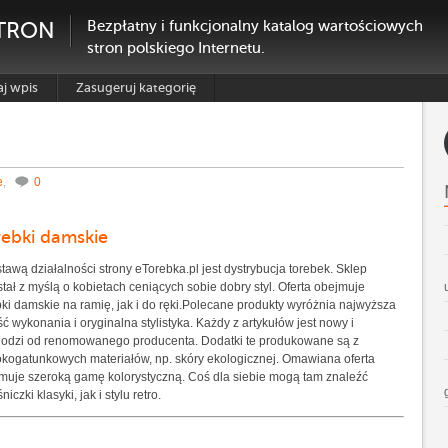
TRON
Bezpłatny i funkcjonalny katalog wartościowych
stron polskiego Internetu.
j wpis
Zasugeruj kategorię
e
,
0
rebki damskie
tawą działalności strony eTorebka.pl jest dystrybucja torebek. Sklep
tał z myślą o kobietach ceniących sobie dobry styl. Oferta obejmuje
bki damskie na ramię, jak i do ręki.Polecane produkty wyróżnia najwyższa
ść wykonania i oryginalna stylistyka. Każdy z artykułów jest nowy i
odzi od renomowanego producenta. Dodatki te produkowane są z
kogatunkowych materiałów, np. skóry ekologicznej. Omawiana oferta
muje szeroką gamę kolorystyczną. Coś dla siebie mogą tam znaleźć
niczki klasyki, jak i stylu retro.