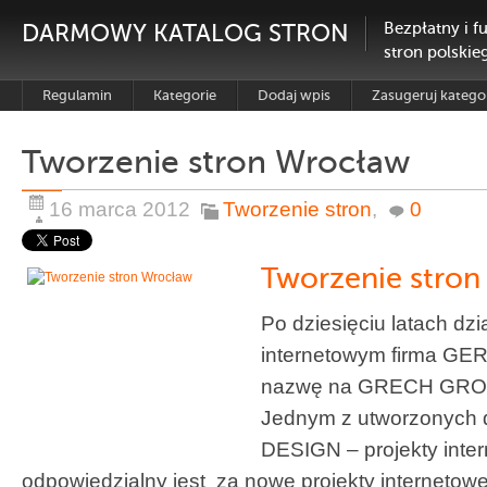
DARMOWY KATALOG STRON
Bezpłatny i f
stron polskie
Regulamin
Kategorie
Dodaj wpis
Zasugeruj katego
Tworzenie stron Wrocław
16 marca 2012
Tworzenie stron
,
0
Tworzenie stro
Po dziesięciu latach dzi
internetowym firma GE
nazwę na GRECH GROUP 
Jednym z utworzonych 
DESIGN – projekty inter
odpowiedzialny jest za nowe projekty interneto