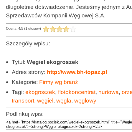
długoletnie doświadczenie. Jesteśmy jednym z 
Sprzedawców Kompanii Węglowej S.A.
Ocena:
4
/
5
(
1
głosów)
Szczegóły wpisu:
Tytuł:
Węgiel ekogroszek
Adres strony:
http://www.bh-topaz.pl
Kategorie:
Firmy wg branż
Tagi:
ekogroszek
,
flotokoncentrat
,
hurtowa
,
orz
transport
,
węgiel
,
węgla
,
węglowy
Podlinkuj wpis: