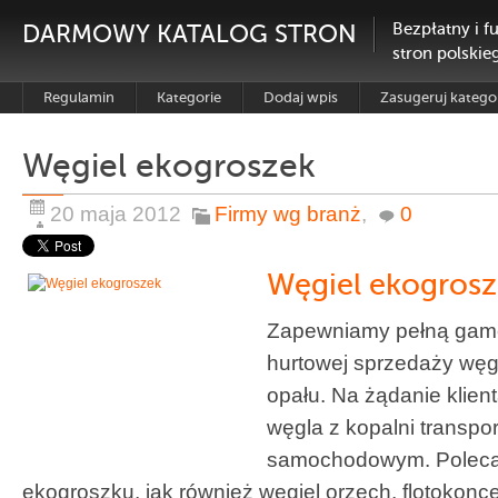
DARMOWY KATALOG STRON
Bezpłatny i f
stron polskie
Regulamin
Kategorie
Dodaj wpis
Zasugeruj katego
Węgiel ekogroszek
20 maja 2012
Firmy wg branż
,
0
Węgiel ekogros
Zapewniamy pełną gamę
hurtowej sprzedaży węg
opału. Na żądanie klien
węgla z kopalni transpo
samochodowym. Poleca
ekogroszku, jak również węgiel orzech, flotokonce