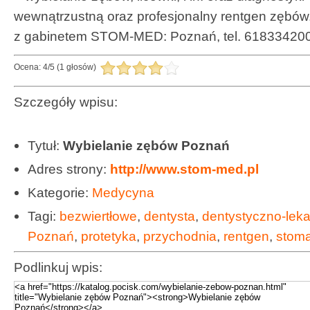
wewnątrzustną oraz profesjonalny rentgen zębów
z gabinetem STOM-MED: Poznań, tel. 618334200
Ocena:
4
/
5
(
1
głosów)
Szczegóły wpisu:
Tytuł:
Wybielanie zębów Poznań
Adres strony:
http://www.stom-med.pl
Kategorie:
Medycyna
Tagi:
bezwiertłowe
,
dentysta
,
dentystyczno-lek
Poznań
,
protetyka
,
przychodnia
,
rentgen
,
stoma
Podlinkuj wpis: