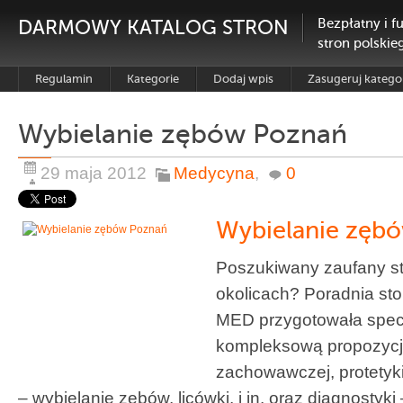
DARMOWY KATALOG STRON
Bezpłatny i f
stron polskie
Regulamin
Kategorie
Dodaj wpis
Zasugeruj katego
Wybielanie zębów Poznań
29 maja 2012
Medycyna
,
0
Wybielanie zęb
Poszukiwany zaufany s
okolicach? Poradnia s
MED przygotowała specj
kompleksową propozycję
zachowawczej, protetyki
– wybielanie zębów, licówki, i in. oraz diagnostyk