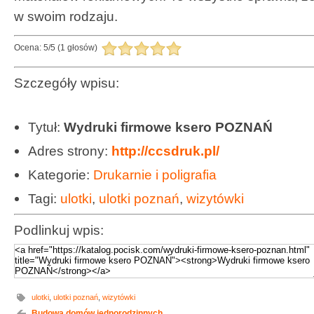
w swoim rodzaju.
Ocena:
5
/
5
(
1
głosów)
Szczegóły wpisu:
Tytuł:
Wydruki firmowe ksero POZNAŃ
Adres strony:
http://ccsdruk.pl/
Kategorie:
Drukarnie i poligrafia
Tagi:
ulotki
,
ulotki poznań
,
wizytówki
Podlinkuj wpis:
ulotki
,
ulotki poznań
,
wizytówki
Budowa domów jednorodzinnych