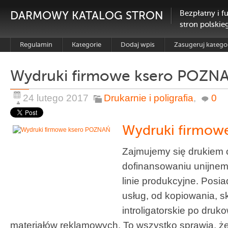
DARMOWY KATALOG STRON
Bezpłatny i f
stron polskie
Regulamin
Kategorie
Dodaj wpis
Zasugeruj katego
Wydruki firmowe ksero POZN
24 lutego 2017
Drukarnie i poligrafia
,
0
Wydruki firmow
Zajmujemy się drukiem 
dofinansowaniu unijne
linie produkcyjne. Posi
usług, od kopiowania, s
introligatorskie po dru
materiałów reklamowych. To wszystko sprawia, że 