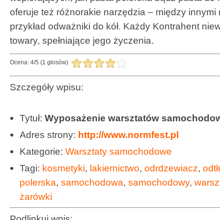
oferuje też różnorakie narzędzia – między innymi 
przykład odważniki do kół. Każdy Kontrahent nie
towary, spełniające jego życzenia.
Ocena:
4
/
5
(
1
głosów)
Szczegóły wpisu:
Tytuł:
Wyposażenie warsztatów samochodo
Adres strony:
http://www.normfest.pl
Kategorie:
Warsztaty samochodowe
Tagi:
kosmetyki
,
lakiernictwo
,
odrdzewiacz
,
odt
polerska
,
samochodowa
,
samochodowy
,
warsz
żarówki
Podlinkuj wpis: