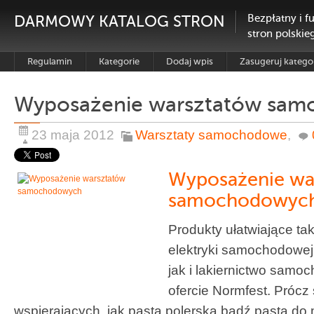
DARMOWY KATALOG STRON
Bezpłatny i f
stron polskie
Regulamin
Kategorie
Dodaj wpis
Zasugeruj katego
Wyposażenie warsztatów sa
23 maja 2012
Warsztaty samochodowe
,
Wyposażenie wa
samochodowyc
Produkty ułatwiające ta
elektryki samochodowej,
jak i lakiernictwo samo
ofercie Normfest. Prócz
wspierających, jak pasta polerska bądź pasta do 