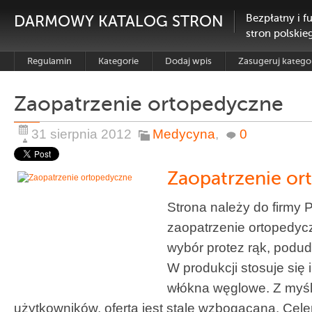
DARMOWY KATALOG STRON
Bezpłatny i f
stron polskie
Regulamin
Kategorie
Dodaj wpis
Zasugeruj katego
Zaopatrzenie ortopedyczne
31 sierpnia 2012
Medycyna
,
0
Zaopatrzenie or
Strona należy do firmy 
zaopatrzenie ortopedyc
wybór protez rąk, podudz
W produkcji stosuje się 
włókna węglowe. Z myślą
użytkowników, oferta jest stale wzbogacana. Cele