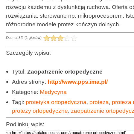
rozwoju każdemu z dysfunkcją ruchową. Oferta o
rozwiązania, sterowane np. mikroprocesorem. Ist
różnorodne modele protez kończyn dolnych.
Ocena:
3
/
5
(
1
głosów)
Szczegóły wpisu:
Tytuł:
Zaopatrzenie ortopedyczne
Adres strony:
http://www.pps.ima.pl/
Kategorie:
Medycyna
Tagi:
protetyka ortopedyczna
,
proteza
,
proteza 
protezy ortopedyczne
,
zaopatrzenie ortopedyc
Podlinkuj wpis: